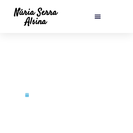
Núria Serra
Alsina
noviembre 1, 2023
Núria Serra Alsina
Música de batalla