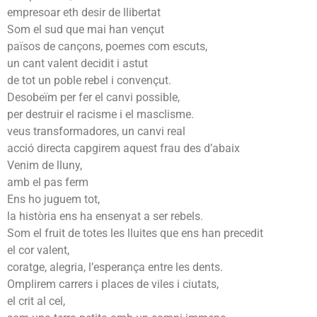
empresoar eth desir de llibertat
Som el sud que mai han vençut
països de cançons, poemes com escuts,
un cant valent decidit i astut
de tot un poble rebel i convençut.
Desobeïm per fer el canvi possible,
per destruir el racisme i el masclisme.
veus transformadores, un canvi real
acció directa capgirem aquest frau des d’abaix
Venim de lluny,
amb el pas ferm
Ens ho juguem tot,
la història ens ha ensenyat a ser rebels.
Som el fruit de totes les lluites que ens han precedit
el cor valent,
coratge, alegria, l’esperança entre les dents.
Omplirem carrers i places de viles i ciutats,
el crit al cel,