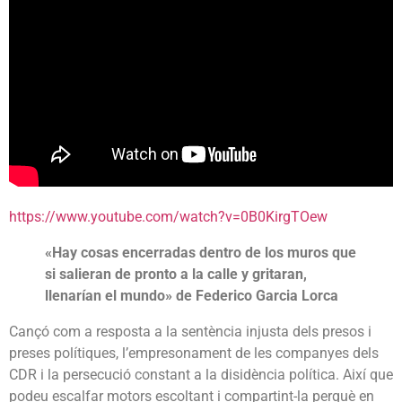
https://www.youtube.com/watch?v=0B0KirgTOew
«Hay cosas encerradas dentro de los muros que
si salieran de pronto a la calle y gritaran,
llenarían el mundo» de Federico Garcia Lorca
Cançó com a resposta a la sentència injusta dels presos i
preses polítiques, l’empresonament de les companyes dels
CDR i la persecució constant a la disidència política. Així que
podeu escalfar motors escoltant i compartint-la perquè en