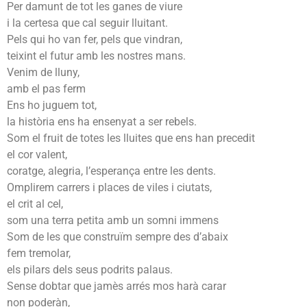
Per damunt de tot les ganes de viure
i la certesa que cal seguir lluitant.
Pels qui ho van fer, pels que vindran,
teixint el futur amb les nostres mans.
Venim de lluny,
amb el pas ferm
Ens ho juguem tot,
la història ens ha ensenyat a ser rebels.
Som el fruit de totes les lluites que ens han precedit
el cor valent,
coratge, alegria, l’esperança entre les dents.
Omplirem carrers i places de viles i ciutats,
el crit al cel,
som una terra petita amb un somni immens
Som de les que construïm sempre des d’abaix
fem tremolar,
els pilars dels seus podrits palaus.
Sense dobtar que jamès arrés mos harà carar
non poderàn,