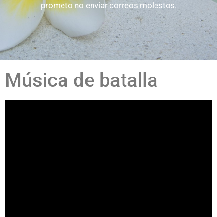
prometo no enviar correos molestos.
Música de batalla