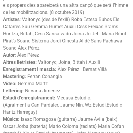
els propers dies apareixerà una altra cançó que serà l’himne
de les mobilitzacions. (8 octubre 2019)
Artistes
: Valtonyc (des de l’exili) Roba Estesa Buhos Els
Catarres Suu Gemma Humet Auxili Cesk Freixas Brams
Huntza, Bittah, Cesc Sansalvadó Joina Jo Jet i Maria Ribot
Pirat’s Sound Sistema Jordi Ginesta Alidé Sans Pachawa
Sound Àlex Pérez
Autor
: Àlex Pérez
Altres lletristes:
Valtonyc, Joina, Bittah i Auxili
Enregistrament i mescla:
Àlex Pérez i Bernat Villà
Mastering:
Ferran Conangla
Vídeo:
Gemma Martz
Lettering:
Nirvana Jiménez
Estudi d’enregistrament:
Medusa Estudio.
(Agraiment a Can Pardaler, Jaume Nin, Wz Estudi,Estudio
Haritz Harreguy)
Músics:
Isaac Romagosa (guitarra) Jaume Àvila (baix)
Oscar Jorba (bateria) Mario Coloma (teclats) Maria Cofan