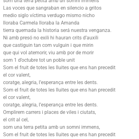
som una terra petita amb un somni immens
Las voces que sangraban en silencio a gritos
medio siglo víctima verdugo mismo nicho
lloraba Carmela lloraba la Amanda
tierra quemada la historia será nuestra venganza.
Ni amb presó no exili hi hauran crits d’auxili
que castiguin tan com vulguin i que mirin
que qui vol atemorir, viu amb por de morir
som 1 d’octubre tot un poble unit
Som el fruit de totes les lluites que ens han precedit
el cor valent,
coratge, alegria, l’esperança entre les dents.
Som el fruit de totes les lluites que ens han precedit
el cor valent,
coratge, alegria, l’esperança entre les dents.
Omplirem carrers i places de viles i ciutats,
el crit al cel,
som una terra petita amb un somni immens,
Som el fruit de totes les lluites que ens han precedit