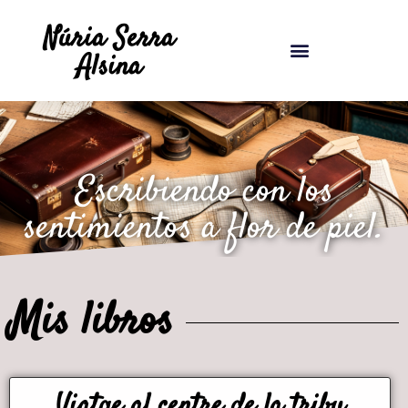
Núria Serra
Alsina
Escribiendo con los
sentimientos a flor de piel.
Mis libros
Viatge al centre de la tribu