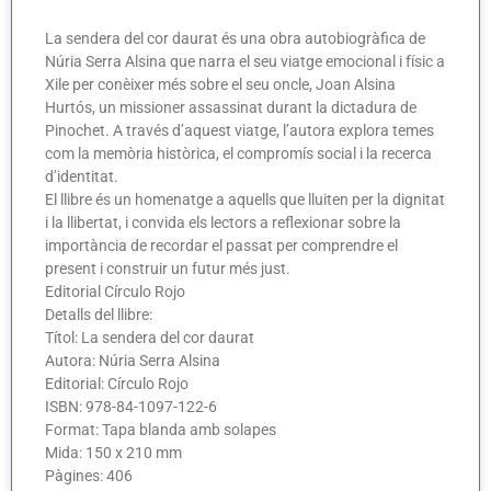
La sendera del cor daurat és una obra autobiogràfica de
Núria Serra Alsina que narra el seu viatge emocional i físic a
Xile per conèixer més sobre el seu oncle, Joan Alsina
Hurtós, un missioner assassinat durant la dictadura de
Pinochet. A través d’aquest viatge, l’autora explora temes
com la memòria històrica, el compromís social i la recerca
d’identitat.​
El llibre és un homenatge a aquells que lluiten per la dignitat
i la llibertat, i convida els lectors a reflexionar sobre la
importància de recordar el passat per comprendre el
present i construir un futur més just.​
Editorial Círculo Rojo
Detalls del llibre:
Títol: La sendera del cor daurat
Autora: Núria Serra Alsina
Editorial: Círculo Rojo
ISBN: 978-84-1097-122-6
Format: Tapa blanda amb solapes
Mida: 150 x 210 mm
Pàgines: 406