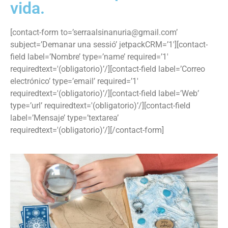
vida.
[contact-form to=’serraalsinanuria@gmail.com’
subject=’Demanar una sessió’ jetpackCRM=’1′][contact-
field label=’Nombre’ type=’name’ required=’1′
requiredtext='(obligatorio)’/][contact-field label=’Correo
electrónico’ type=’email’ required=’1′
requiredtext='(obligatorio)’/][contact-field label=’Web’
type=’url’ requiredtext='(obligatorio)’/][contact-field
label=’Mensaje’ type=’textarea’
requiredtext='(obligatorio)’/][/contact-form]