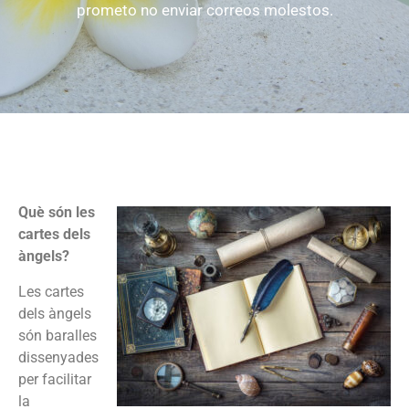
prometo no enviar correos molestos.
Què són les
cartes dels
àngels?
Les cartes
dels àngels
són baralles
dissenyades
per facilitar
la