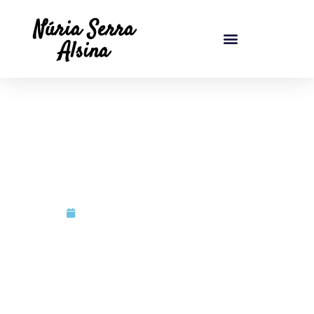
Núria Serra
Alsina
marzo 30, 2025
Núria Serra Alsina
3. Lectura de cartes dels
arcàngels