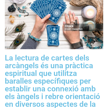
​La lectura de cartes dels
arcàngels és una pràctica
espiritual que utilitza
baralles específiques per
establir una connexió amb
els àngels i rebre orientació
en diversos aspectes de la